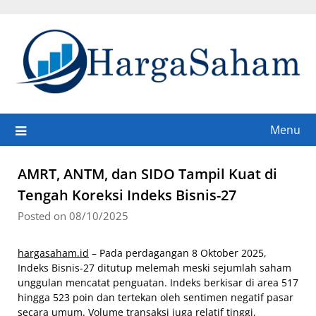
Skip
to
content
Menu
AMRT, ANTM, dan SIDO Tampil Kuat di
Tengah Koreksi Indeks Bisnis-27
Posted on 08/10/2025
hargasaham.id
– Pada perdagangan 8 Oktober 2025,
Indeks Bisnis-27 ditutup melemah meski sejumlah saham
unggulan mencatat penguatan. Indeks berkisar di area 517
hingga 523 poin dan tertekan oleh sentimen negatif pasar
secara umum. Volume transaksi juga relatif tinggi,