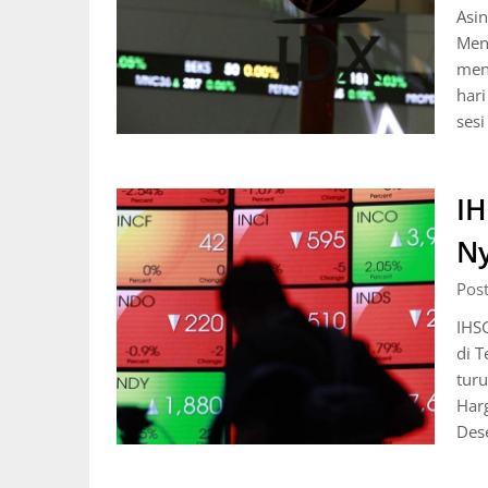
Asi
Meng
men
har
ses
IH
Ny
Pos
IHS
di 
tur
Har
Des