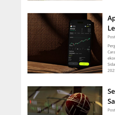
Ap
Le
Pos
Per
Car
ekon
Sid
2025
Se
Sa
Pos