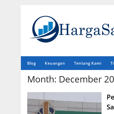
Skip
to
content
Blog
Keuangan
Tentang Kami
T
Month:
December 2
Pe
Sa