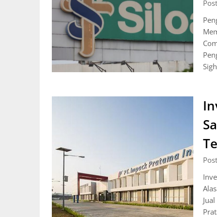
Pos
Pen
Mem
Com
Peng
Sig
In
Sa
T
Pos
Inv
Ala
Jua
Prat