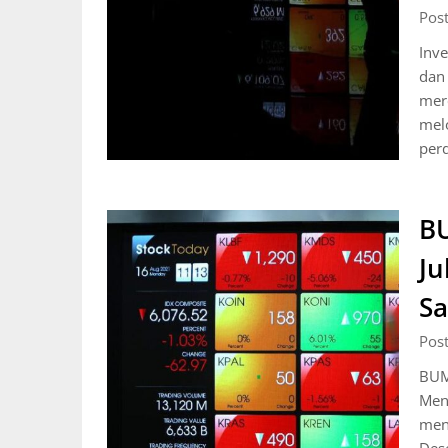
Pos
Inv
dan 
mer
melo
per
BU
Ju
S
Pos
BUMI
Men
meny