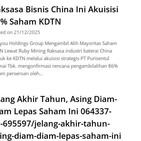
ksasa Bisnis China Ini Akuisisi
6% Saham KDTN
ted on 21/12/2025
you Holdings Group Mengambil Alih Mayoritas Saham
 Lewat Ruby Mining Raksasa industri baterai China
k ke KDTN melalui akuisisi strategis PT Purisentul
mai Tbk. mengonfirmasi rencana pengambilalihan 86%
am perseroan oleh…
lang Akhir Tahun, Asing Diam-
am Lepas Saham Ini 064337-
-695597/jelang-akhir-tahun-
ing-diam-diam-lepas-saham-ini