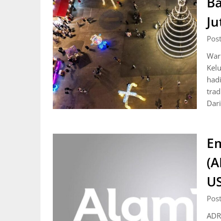
Ba
Ju
Pos
Warr
Kel
hadi
trad
Dari
Em
(A
US
Pos
ADR