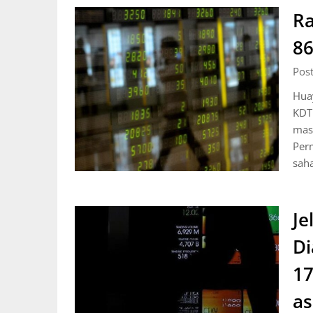
Ra
8
Pos
Hua
KDTN
masu
Per
sah
Je
Di
17
as