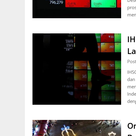
Des
pros
mem
IH
La
Pos
IHS
dan
men
Ind
den
Or