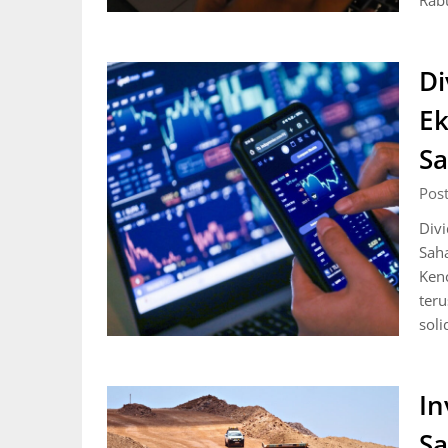
Rab
Di
Ek
S
Pos
Div
Sah
Ken
ter
sol
In
S