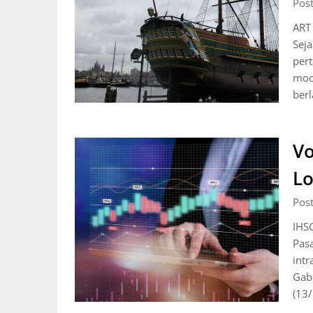
Pos
ART
Sej
per
mod
ber
Vo
Lo
Pos
IHSG
Pas
int
Gab
(13