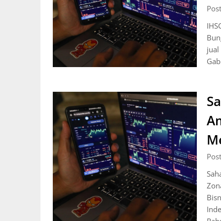
Pos
IHS
Bun
jua
Gab
Sa
Am
M
Pos
Sah
Zon
Bis
Ind