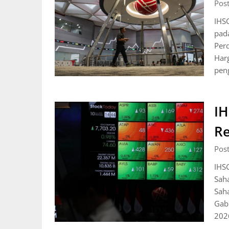
Pos
IHS
pad
Perd
Har
pen
IH
Re
Pos
IHS
Sah
Saha
Gab
202