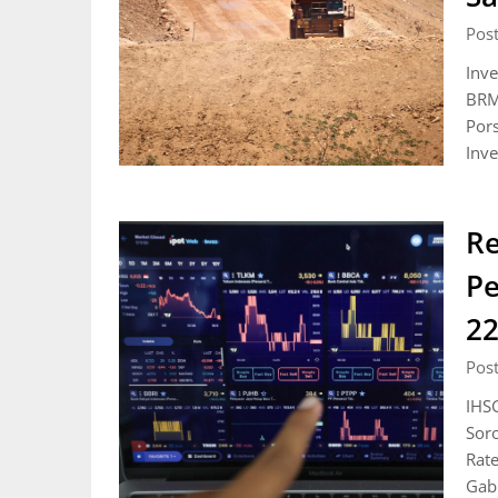
Pos
Inv
BRM
Por
Inve
R
Pe
22
Pos
IHS
Soro
Rat
Gab