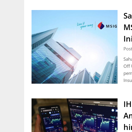
Sa
MS
In
Pos
Sah
Off 
pemi
Ins
IH
Am
hi