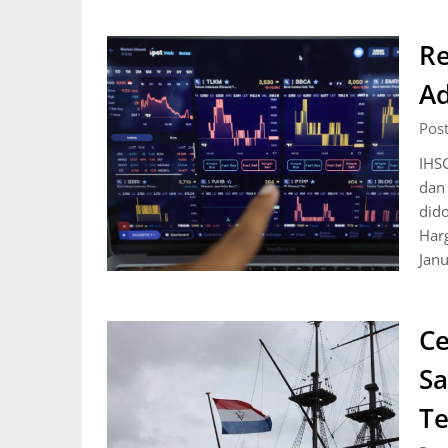
Re
Ad
Pos
IHSG
dan
dido
Har
Jan
Ce
Sa
Te