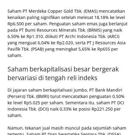
Saham PT Merdeka Copper Gold Tbk. (EMAS) mencatatkan
kenaikan paling signifikan setelah melesat 18,18% ke level
Rp6.500 per saham. Penguatan saham emas juga berlanjut
pada PT Bumi Resources Minerals Tbk. (BRMS) yang naik
6,50% ke Rp1.310, diikuti PT Archi Indonesia Tbk. (ARCI)
yang menguat 6,04% ke Rp2.020, serta PT J Resources Asia
Pasifik Tbk. (PSAB) yang meningkat 5,65% ke Rp655 per
saham.
Saham berkapitalisasi besar bergerak
bervariasi di tengah reli indeks
Di jajaran saham berkapitalisasi jumbo, PT Bank Mandiri
(Persero) Tbk. (BMRI) turut mencatatkan penguatan 0,50%
ke level Rp5.025 per saham. Sementara itu, saham PT DCI
Indonesia Tbk. (DCII) naik 0,33% ke posisi Rp221.250 per
saham.
Namun, tekanan jual masih muncul pada sejumlah saham
tertentu. Saham PT Dian Swastatika Sentosa Tbk. (DSSA)