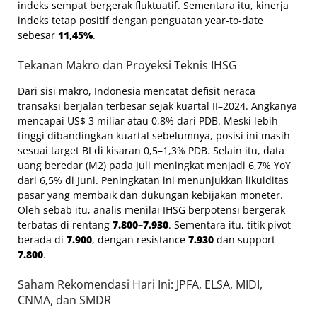
indeks sempat bergerak fluktuatif. Sementara itu, kinerja
indeks tetap positif dengan penguatan year-to-date
sebesar
11,45%
.
Tekanan Makro dan Proyeksi Teknis IHSG
Dari sisi makro, Indonesia mencatat defisit neraca
transaksi berjalan terbesar sejak kuartal II–2024. Angkanya
mencapai US$ 3 miliar atau 0,8% dari PDB. Meski lebih
tinggi dibandingkan kuartal sebelumnya, posisi ini masih
sesuai target BI di kisaran 0,5–1,3% PDB. Selain itu, data
uang beredar (M2) pada Juli meningkat menjadi 6,7% YoY
dari 6,5% di Juni. Peningkatan ini menunjukkan likuiditas
pasar yang membaik dan dukungan kebijakan moneter.
Oleh sebab itu, analis menilai IHSG berpotensi bergerak
terbatas di rentang
7.800–7.930
. Sementara itu, titik pivot
berada di
7.900
, dengan resistance
7.930
dan support
7.800
.
Saham Rekomendasi Hari Ini: JPFA, ELSA, MIDI,
CNMA, dan SMDR