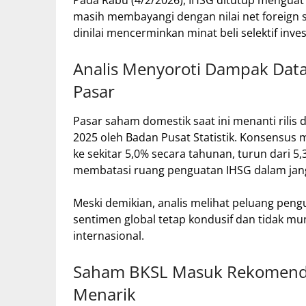
Pada Rabu (4/2/2026), IHSG ditutup menguat 0
masih membayangi dengan nilai net foreign s
dinilai mencerminkan minat beli selektif inve
Analis Menyoroti Dampak Dat
Pasar
Pasar saham domestik saat ini menanti rili
2025 oleh Badan Pusat Statistik. Konsens
ke sekitar 5,0% secara tahunan, turun dari 5,
membatasi ruang penguatan IHSG dalam jan
Meski demikian, analis melihat peluang peng
sentimen global tetap kondusif dan tidak mu
internasional.
Saham BKSL Masuk Rekomendas
Menarik