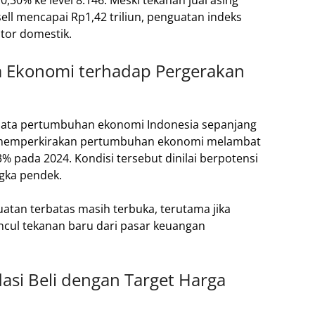
,30% ke level 8.146. Meski tekanan jual asing
ell mencapai Rp1,42 triliun, penguatan indeks
stor domestik.
a Ekonomi terhadap Pergerakan
s data pertumbuhan ekonomi Indonesia sepanjang
us memperkirakan pertumbuhan ekonomi melambat
3% pada 2024. Kondisi tersebut dinilai berpotensi
gka pendek.
uatan terbatas masih terbuka, terutama jika
ncul tekanan baru dari pasar keuangan
i Beli dengan Target Harga