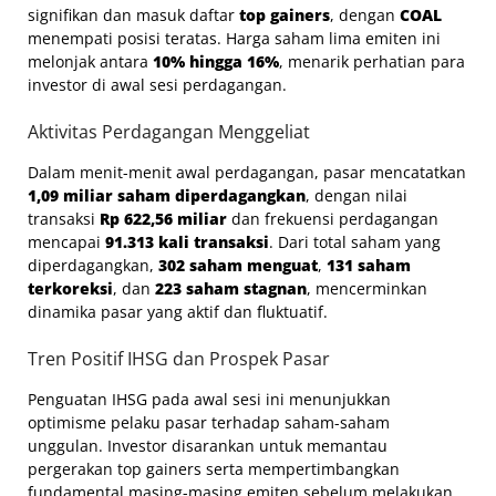
signifikan dan masuk daftar
top gainers
, dengan
COAL
menempati posisi teratas. Harga saham lima emiten ini
melonjak antara
10% hingga 16%
, menarik perhatian para
investor di awal sesi perdagangan.
Aktivitas Perdagangan Menggeliat
Dalam menit-menit awal perdagangan, pasar mencatatkan
1,09 miliar saham diperdagangkan
, dengan nilai
transaksi
Rp 622,56 miliar
dan frekuensi perdagangan
mencapai
91.313 kali transaksi
. Dari total saham yang
diperdagangkan,
302 saham menguat
,
131 saham
terkoreksi
, dan
223 saham stagnan
, mencerminkan
dinamika pasar yang aktif dan fluktuatif.
Tren Positif IHSG dan Prospek Pasar
Penguatan IHSG pada awal sesi ini menunjukkan
optimisme pelaku pasar terhadap saham-saham
unggulan. Investor disarankan untuk memantau
pergerakan top gainers serta mempertimbangkan
fundamental masing-masing emiten sebelum melakukan