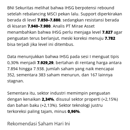
BNI Sekuritas melihat bahwa IHSG berpotensi rebound
setelah rebalancing MSCI pekan lalu. Support diperkirakan
berada di level
7.850–7.880
, sedangkan resistansi berada
di kisaran
7.940–7.980
. Analis PT Mirae Asset
menambahkan bahwa IHSG perlu menjaga level
7.827
agar
penguatan terus berlanjut, meski koreksi menuju
7.782
bisa terjadi jika level ini ditembus.
Data menunjukkan bahwa IHSG pada sesi I menguat tipis
0,30% menjadi
7.929,29
, bertahan di rentang harga antara
7.894 hingga 7.938. Jumlah saham yang naik mencapai
352, sementara 383 saham menurun, dan 167 lainnya
stagnan.
Sementara itu, sektor industri memimpin penguatan
dengan kenaikan
2,34%
, disusul sektor properti (+2,15%)
dan bahan baku (+2,13%). Sektor teknologi justru
terkoreksi paling tajam, minus
0,96%
.
Rekomendasi Saham Hari Ini