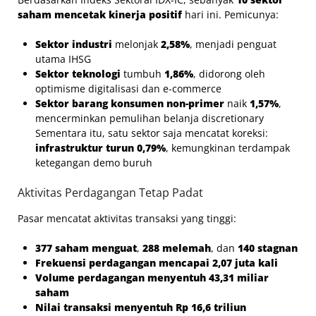
saham mencetak kinerja positif
hari ini. Pemicunya:
Sektor industri
melonjak
2,58%
, menjadi penguat
utama IHSG
Sektor teknologi
tumbuh
1,86%
, didorong oleh
optimisme digitalisasi dan e-commerce
Sektor barang konsumen non-primer
naik
1,57%
,
mencerminkan pemulihan belanja discretionary
Sementara itu, satu sektor saja mencatat koreksi:
infrastruktur turun 0,79%
, kemungkinan terdampak
ketegangan demo buruh
Aktivitas Perdagangan Tetap Padat
Pasar mencatat aktivitas transaksi yang tinggi:
377 saham menguat
,
288 melemah
, dan
140 stagnan
Frekuensi perdagangan mencapai 2,07 juta kali
Volume perdagangan menyentuh 43,31 miliar
saham
Nilai transaksi menyentuh Rp 16,6 triliun