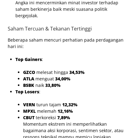
Angka ini mencerminkan minat investor terhadap
saham berkinerja baik meski suasana politik
bergejolak.
Saham Tercuan & Tekanan Tertinggi
Beberapa saham mencuri perhatian pada perdagangan
hari ini:
Top Gainers
:
GZCO
melesat hingga
34,53%
ATLA
menguat
34,00%
BSBK
naik
33,80%
Top Losers
:
VERN
turun tajam
12,32%
MPXL
melemah
12,16%
CBUT
terkoreksi
7,89%
Momentum ekstrem ini memperlihatkan
bagaimana aksi korporasi, sentimen sektor, atau
respons teknikal mampu memicu lonjakan