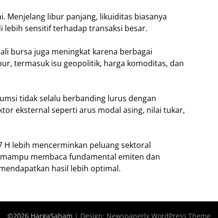
ai. Menjelang libur panjang, likuiditas biasanya
ebih sensitif terhadap transaksi besar.
ali bursa juga meningkat karena berbagai
ur, termasuk isu geopolitik, harga komoditas, dan
umsi tidak selalu berbanding lurus dengan
or eksternal seperti arus modal asing, nilai tukar,
47 H lebih mencerminkan peluang sektoral
ang mampu membaca fundamental emiten dan
mendapatkan hasil lebih optimal.
©2026 HargaSaham
| Design:
Newspaperly WordPress Theme