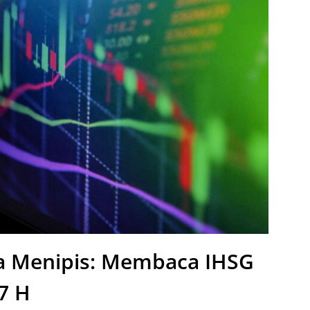
sa Menipis: Membaca IHSG
47 H