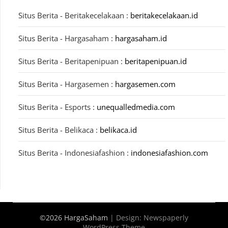
Situs Berita - Beritakecelakaan :
beritakecelakaan.id
Situs Berita - Hargasaham :
hargasaham.id
Situs Berita - Beritapenipuan :
beritapenipuan.id
Situs Berita - Hargasemen :
hargasemen.com
Situs Berita - Esports :
unequalledmedia.com
Situs Berita - Belikaca :
belikaca.id
Situs Berita - Indonesiafashion :
indonesiafashion.com
©2026 HargaSaham
| Design:
Newspaperly
WordPress Theme