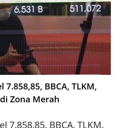
l 7.858,85, BBCA, TLKM,
di Zona Merah
el 7.858,85, BBCA, TLKM,