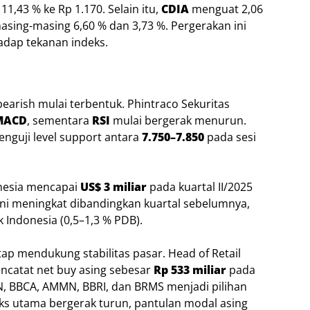
11,43 % ke Rp 1.170. Selain itu,
CDIA
menguat 2,06
asing-masing 6,60 % dan 3,73 %. Pergerakan ini
adap tekanan indeks.
arish mulai terbentuk. Phintraco Sekuritas
MACD
, sementara
RSI
mulai bergerak menurun.
nguji level support antara
7.750–7.850
pada sesi
onesia mencapai
US$ 3 miliar
pada kuartal II/2025
 ini meningkat dibandingkan kuartal sebelumnya,
k Indonesia (0,5–1,3 % PDB).
p mendukung stabilitas pasar. Head of Retail
ncatat net buy asing sebesar
Rp 533 miliar
pada
, BBCA, AMMN, BBRI, dan BRMS menjadi pilihan
ks utama bergerak turun, pantulan modal asing