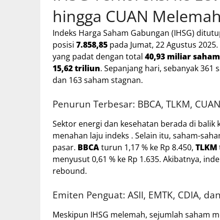
hingga CUAN Melemah
Indeks Harga Saham Gabungan (IHSG) ditutup
posisi
7.858,85
pada Jumat, 22 Agustus 2025. 
yang padat dengan total
40,93 miliar saham
15,62 triliun
. Sepanjang hari, sebanyak 36
dan 163 saham stagnan.
Penurun Terbesar: BBCA, TLKM, CUAN
Sektor energi dan kesehatan berada di balik k
menahan laju indeks . Selain itu, saham-saha
pasar.
BBCA
turun 1,17 % ke Rp 8.450,
TLKM
menyusut 0,61 % ke Rp 1.635. Akibatnya, ind
rebound.
Emiten Penguat: ASII, EMTK, CDIA, da
Meskipun IHSG melemah, sejumlah saham me