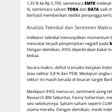
1,33 % ke Rp 5.700, sementara
EMTK
melesat 
%, sementara saham
TOBA
dan
DATA
naik m
berhasil memberikan sedikit penyangga terh
Analisis Teknikal dan Sentimen Makro
Indikator teknikal menunjukkan momentum be
mencatat terjadi penyempitan negatif pada
Dengan demikian, IHSG diperkirakan bakal me
kedua.
Secara makro, defisit transaksi berjalan Ind
atau sekitar 0,8 % dari PDB. Meskipun angka
sektor ini masih berada di kisaran target Ban
Meskipun IHSG menurun, sentiment asing teta
Research BNI Sekuritas, Fanny Suherman, me
sesi sebelumnya. Saham-saham seperti CUAN
utama mereka. Dengan demikian, meski inde