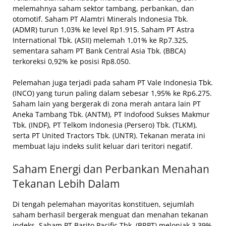
melemahnya saham sektor tambang, perbankan, dan
otomotif. Saham PT Alamtri Minerals Indonesia Tbk.
(ADMR) turun 1,03% ke level Rp1.915. Saham PT Astra
International Tbk. (ASII) melemah 1,01% ke Rp7.325,
sementara saham PT Bank Central Asia Tbk. (BBCA)
terkoreksi 0,92% ke posisi Rp8.050.
Pelemahan juga terjadi pada saham PT Vale Indonesia Tbk.
(INCO) yang turun paling dalam sebesar 1,95% ke Rp6.275.
Saham lain yang bergerak di zona merah antara lain PT
Aneka Tambang Tbk. (ANTM), PT Indofood Sukses Makmur
Tbk. (INDF), PT Telkom Indonesia (Persero) Tbk. (TLKM),
serta PT United Tractors Tbk. (UNTR). Tekanan merata ini
membuat laju indeks sulit keluar dari teritori negatif.
Saham Energi dan Perbankan Menahan
Tekanan Lebih Dalam
Di tengah pelemahan mayoritas konstituen, sejumlah
saham berhasil bergerak menguat dan menahan tekanan
indeks. Saham PT Barito Pacific Tbk. (BRPT) melonjak 3,39%