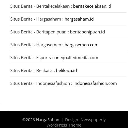
Situs Berita - Beritakecelakaan :
beritakecelakaan.id
Situs Berita - Hargasaham :
hargasaham.id
Situs Berita - Beritapenipuan :
beritapenipuan.id
Situs Berita - Hargasemen :
hargasemen.com
Situs Berita - Esports :
unequalledmedia.com
Situs Berita - Belikaca :
belikaca.id
Situs Berita - Indonesiafashion :
indonesiafashion.com
©2026 HargaSaham
| Design:
Newspaperly
WordPress Theme