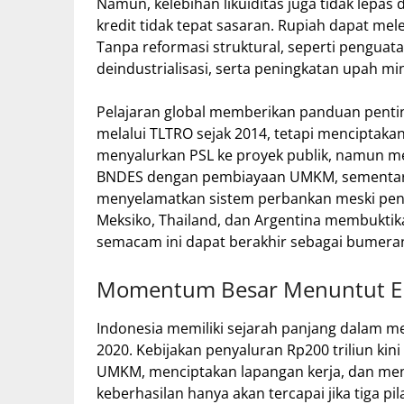
Namun, kelebihan likuiditas juga tidak lepas da
kredit tidak tepat sasaran. Rupiah dapat me
Tanpa reformasi struktural, seperti pengua
deindustrialisasi, serta peningkatan upah mi
Pelajaran global memberikan panduan pentin
melalui TLTRO sejak 2014, tetapi menciptaka
menyalurkan PSL ke proyek publik, namun men
BNDES dengan pembiayaan UMKM, sementar
menyelamatkan sistem perbankan meski penuh 
Meksiko, Thailand, dan Argentina membuktik
semacam ini dapat berakhir sebagai bumera
Momentum Besar Menuntut Ek
Indonesia memiliki sejarah panjang dalam me
2020. Kebijakan penyaluran Rp200 triliun k
UMKM, menciptakan lapangan kerja, dan me
keberhasilan hanya akan tercapai jika tiga pi