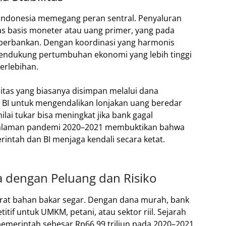
k Indonesia memegang peran sentral. Penyaluran
s basis moneter atau uang primer, yang pada
m perbankan. Dengan koordinasi yang harmonis
endukung pertumbuhan ekonomi yang lebih tinggi
erlebihan.
ditas yang biasanya disimpan melalui dana
g BI untuk mengendalikan lonjakan uang beredar
nilai tukar bisa meningkat jika bank gagal
ngalaman pandemi 2020–2021 membuktikan bahwa
erintah dan BI menjaga kendali secara ketat.
engan Peluang dan Risiko
arat bahan bakar segar. Dengan dana murah, bank
if untuk UMKM, petani, atau sektor riil. Sejarah
merintah sebesar Rp66,99 triliun pada 2020–2021