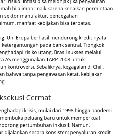
ri risiko. Inflasi bisa melonjak jika penyaluran
lemah bila impor naik karena kenaikan permintaan.
tan sektor manufaktur, pencegahan
nimum, manfaat kebijakan bisa terbatas.
g. Uni Eropa berhasil mendorong kredit nyata
n ketergantungan pada bank sentral. Tiongkok
ghadapi risiko utang. Brasil sukses melalui
a AS menggunakan TARP 2008 untuk
kontroversi. Sebaliknya, kegagalan di Chili,
an bahwa tanpa pengawasan ketat, kebijakan
ng.
sekusi Cermat
nghadapi krisis, mulai dari 1998 hingga pandemi
ini membuka peluang baru untuk memperkuat
ndorong pertumbuhan inklusif. Namun,
lar dijalankan secara konsisten: penyaluran kredit