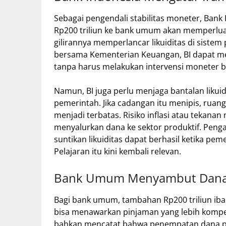
Sebagai pengendali stabilitas moneter, Ban
Rp200 triliun ke bank umum akan memperlua
gilirannya memperlancar likuiditas di siste
bersama Kementerian Keuangan, BI dapat m
tanpa harus melakukan intervensi moneter b
Namun, BI juga perlu menjaga bantalan likui
pemerintah. Jika cadangan itu menipis, ruan
menjadi terbatas. Risiko inflasi atau tekanan 
menyalurkan dana ke sektor produktif. Pe
suntikan likuiditas dapat berhasil ketika pem
Pelajaran itu kini kembali relevan.
Bank Umum Menyambut Dana d
Bagi bank umum, tambahan Rp200 triliun ib
bisa menawarkan pinjaman yang lebih kompetit
bahkan mencatat bahwa penempatan dana pe