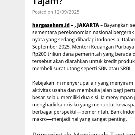
Tajam?
Posted on 12/09/2025
hargasaham.id
– , JAKARTA
– Bayangkan se
sementara perekonomian nasional bergerak le
nyata yang sedang dihadapi Indonesia. Dala
September 2025, Menteri Keuangan Purbaya 
Rp200 triliun dana pemerintah yang berada
tersebut akan diarahkan untuk kredit produkt
membeli surat utang seperti SBN atau SRBI.
Kebijakan ini menyerupai air yang menyiram 
aktivitas usaha dan membuka jalan bagi pert
besar selalu memiliki dua sisi. Ia menyimpan
menghadirkan risiko yang menuntut kewaspada
berbagai perspektif—pemerintah, Bank Indo
makro—menjadi hal yang sangat penting.
Pemerintah Menjawab Tantan