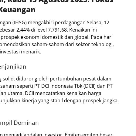
 Keuangan
gan (IHSG) mengakhiri perdagangan Selasa, 12
besar 2,44% di level 7.791,68.
Kenaikan ini
prospek ekonomi domestik dan global.
Pada hari
ekomendasikan saham-saham dari sektor teknologi,
investasi menarik.
enjanjikan
g solid, didorong oleh pertumbuhan pesat dalam
aham seperti PT DCI Indonesia Tbk (DCII) dan PT
ian utama.
DCII mencatatkan kenaikan harga
njukkan kinerja yang stabil dengan prospek jangka
ampil Dominan
p menjadi andalan investor.
Emiten-emiten besar