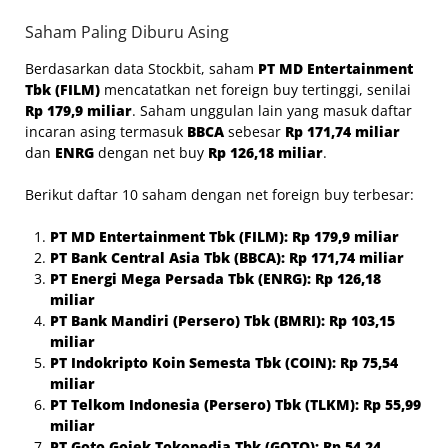
Saham Paling Diburu Asing
Berdasarkan data Stockbit, saham
PT MD Entertainment
Tbk (FILM)
mencatatkan net foreign buy tertinggi, senilai
Rp 179,9 miliar
. Saham unggulan lain yang masuk daftar
incaran asing termasuk
BBCA
sebesar
Rp 171,74 miliar
dan
ENRG
dengan net buy
Rp 126,18 miliar
.
Berikut daftar 10 saham dengan net foreign buy terbesar:
PT MD Entertainment Tbk (FILM): Rp 179,9 miliar
PT Bank Central Asia Tbk (BBCA): Rp 171,74 miliar
PT Energi Mega Persada Tbk (ENRG): Rp 126,18
miliar
PT Bank Mandiri (Persero) Tbk (BMRI): Rp 103,15
miliar
PT Indokripto Koin Semesta Tbk (COIN): Rp 75,54
miliar
PT Telkom Indonesia (Persero) Tbk (TLKM): Rp 55,99
miliar
PT Goto Gojek Tokopedia Tbk (GOTO): Rp 54,24