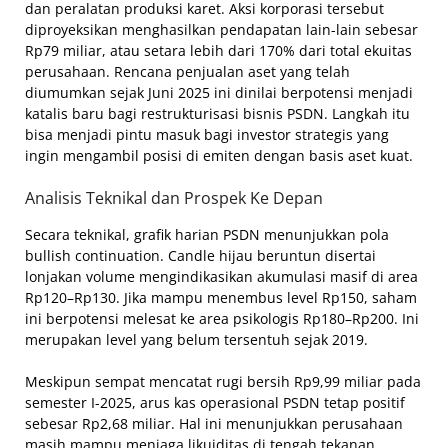
dan peralatan produksi karet. Aksi korporasi tersebut
diproyeksikan menghasilkan pendapatan lain-lain sebesar
Rp79 miliar, atau setara lebih dari 170% dari total ekuitas
perusahaan. Rencana penjualan aset yang telah
diumumkan sejak Juni 2025 ini dinilai berpotensi menjadi
katalis baru bagi restrukturisasi bisnis PSDN. Langkah itu
bisa menjadi pintu masuk bagi investor strategis yang
ingin mengambil posisi di emiten dengan basis aset kuat.
Analisis Teknikal dan Prospek Ke Depan
Secara teknikal, grafik harian PSDN menunjukkan pola
bullish continuation. Candle hijau beruntun disertai
lonjakan volume mengindikasikan akumulasi masif di area
Rp120–Rp130. Jika mampu menembus level Rp150, saham
ini berpotensi melesat ke area psikologis Rp180–Rp200. Ini
merupakan level yang belum tersentuh sejak 2019.
Meskipun sempat mencatat rugi bersih Rp9,99 miliar pada
semester I-2025, arus kas operasional PSDN tetap positif
sebesar Rp2,68 miliar. Hal ini menunjukkan perusahaan
masih mampu menjaga likuiditas di tengah tekanan