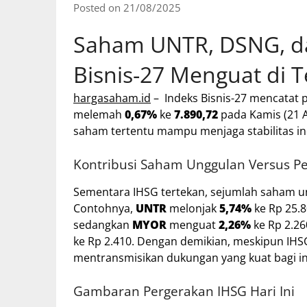
Posted on 21/08/2025
Saham UNTR, DSNG, d
Bisnis-27 Menguat di 
hargasaham.id
– Indeks Bisnis-27 mencatat
melemah
0,67%
ke
7.890,72
pada Kamis (21 
saham tertentu mampu menjaga stabilitas ind
Kontribusi Saham Unggulan Versus P
Sementara IHSG tertekan, sejumlah saham un
Contohnya,
UNTR
melonjak
5,74%
ke Rp 25.80
sedangkan
MYOR
menguat
2,26%
ke Rp 2.26
ke Rp 2.410. Dengan demikian, meskipun IHSG 
mentransmisikan dukungan yang kuat bagi ind
Gambaran Pergerakan IHSG Hari Ini