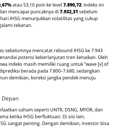
0,67%
atau 53,10 poin ke level
7.890,72
. Indeks ini
dan mencapai puncaknya di
7.932,31
sebelum
hari IHSG menunjukkan volatilitas yang cukup
galami tekanan.
as sebelumnya mencatat rebound IHSG ke 7.943
nandai potensi keberlanjutan tren kenaikan. Oleh
hwa indeks masih memiliki ruang untuk “wave [v] of
rt diprediksi berada pada 7.800–7.680, sedangkan
amun demikian, koreksi jangka pendek menuju
Ke Depan
anfaatkan saham seperti UNTR, DSNG, MYOR, dan
 ketika IHSG berfluktuasi. Di sisi lain,
SG sangat penting. Dengan demikian, investor bisa