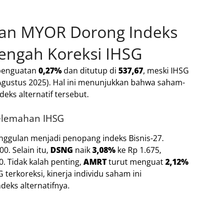
an MYOR Dorong Indeks
Tengah Koreksi IHSG
 penguatan
0,27%
dan ditutup di
537,67
, meski IHSG
Agustus 2025). Hal ini menunjukkan bahwa saham-
eks alternatif tersebut.
elemahan IHSG
ggulan menjadi penopang indeks Bisnis-27.
0. Selain itu,
DSNG
naik
3,08%
ke Rp 1.675,
0. Tidak kalah penting,
AMRT
turut menguat
2,12%
terkoreksi, kinerja individu saham ini
eks alternatifnya.