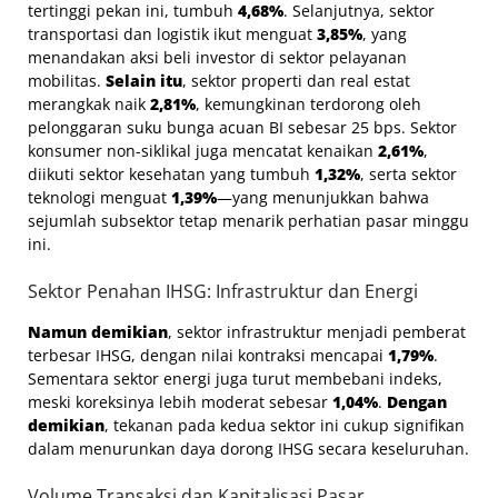
tertinggi pekan ini, tumbuh
4,68%
. Selanjutnya, sektor
transportasi dan logistik ikut menguat
3,85%
, yang
menandakan aksi beli investor di sektor pelayanan
mobilitas.
Selain itu
, sektor properti dan real estat
merangkak naik
2,81%
, kemungkinan terdorong oleh
pelonggaran suku bunga acuan BI sebesar 25 bps. Sektor
konsumer non-siklikal juga mencatat kenaikan
2,61%
,
diikuti sektor kesehatan yang tumbuh
1,32%
, serta sektor
teknologi menguat
1,39%
—yang menunjukkan bahwa
sejumlah subsektor tetap menarik perhatian pasar minggu
ini.
Sektor Penahan IHSG: Infrastruktur dan Energi
Namun demikian
, sektor infrastruktur menjadi pemberat
terbesar IHSG, dengan nilai kontraksi mencapai
1,79%
.
Sementara sektor energi juga turut membebani indeks,
meski koreksinya lebih moderat sebesar
1,04%
.
Dengan
demikian
, tekanan pada kedua sektor ini cukup signifikan
dalam menurunkan daya dorong IHSG secara keseluruhan.
Volume Transaksi dan Kapitalisasi Pasar