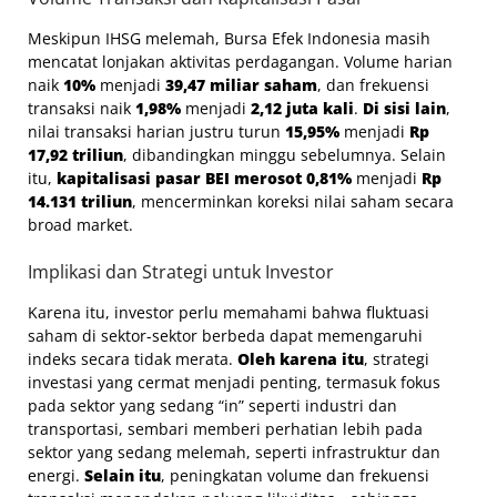
Meskipun IHSG melemah, Bursa Efek Indonesia masih
mencatat lonjakan aktivitas perdagangan. Volume harian
naik
10%
menjadi
39,47 miliar saham
, dan frekuensi
transaksi naik
1,98%
menjadi
2,12 juta kali
.
Di sisi lain
,
nilai transaksi harian justru turun
15,95%
menjadi
Rp
17,92 triliun
, dibandingkan minggu sebelumnya. Selain
itu,
kapitalisasi pasar BEI merosot 0,81%
menjadi
Rp
14.131 triliun
, mencerminkan koreksi nilai saham secara
broad market.
Implikasi dan Strategi untuk Investor
Karena itu, investor perlu memahami bahwa fluktuasi
saham di sektor-sektor berbeda dapat memengaruhi
indeks secara tidak merata.
Oleh karena itu
, strategi
investasi yang cermat menjadi penting, termasuk fokus
pada sektor yang sedang “in” seperti industri dan
transportasi, sembari memberi perhatian lebih pada
sektor yang sedang melemah, seperti infrastruktur dan
energi.
Selain itu
, peningkatan volume dan frekuensi