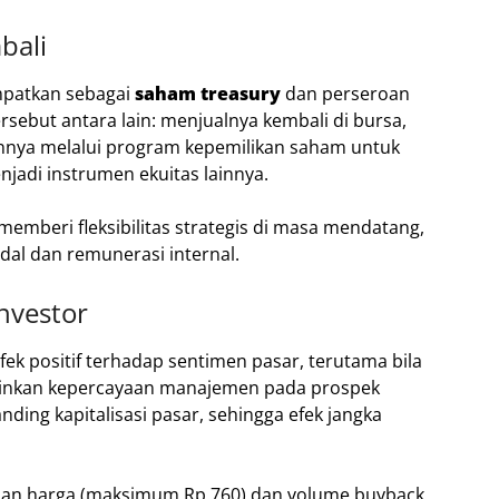
bali
mpatkan sebagai
saham treasury
dan perseroan
rsebut antara lain: menjualnya kembali di bursa,
nya melalui program kepemilikan saham untuk
jadi instrumen ekuitas lainnya.
emberi fleksibilitas strategis di masa mendatang,
dal dan remunerasi internal.
nvestor
ek positif terhadap sentimen pasar, terutama bila
minkan kepercayaan manajemen pada prospek
anding kapitalisasi pasar, sehingga efek jangka
san harga (maksimum Rp 760) dan volume buyback