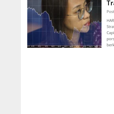
Tr
Pos
HAR
Stra
Capi
pors
ber