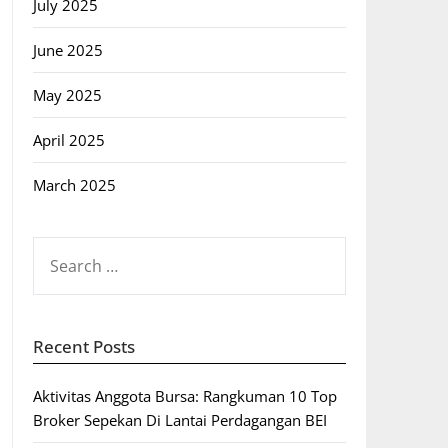
July 2025
June 2025
May 2025
April 2025
March 2025
SEARCH
FOR:
Recent Posts
Aktivitas Anggota Bursa: Rangkuman 10 Top
Broker Sepekan Di Lantai Perdagangan BEI