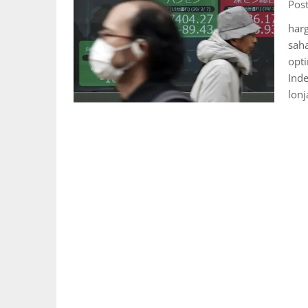
Pos
harg
sah
opti
Ind
lonj