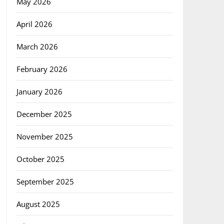
May 2026
April 2026
March 2026
February 2026
January 2026
December 2025
November 2025
October 2025
September 2025
August 2025