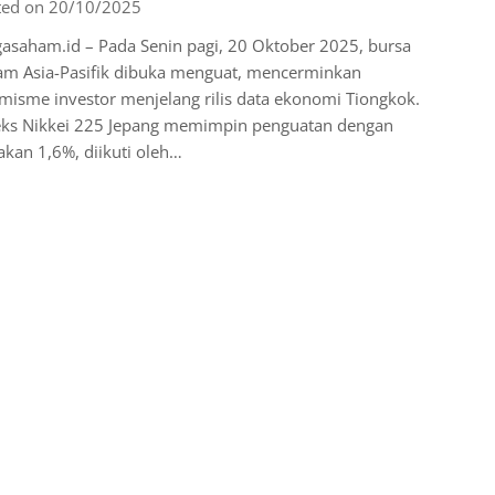
ted on 20/10/2025
asaham.id – Pada Senin pagi, 20 Oktober 2025, bursa
am Asia-Pasifik dibuka menguat, mencerminkan
misme investor menjelang rilis data ekonomi Tiongkok.
eks Nikkei 225 Jepang memimpin penguatan dengan
akan 1,6%, diikuti oleh…