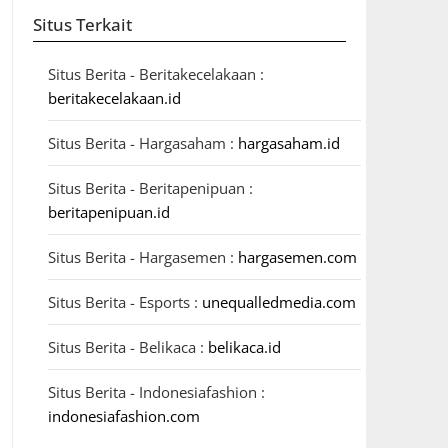
Situs Terkait
Situs Berita - Beritakecelakaan :
beritakecelakaan.id
Situs Berita - Hargasaham :
hargasaham.id
Situs Berita - Beritapenipuan :
beritapenipuan.id
Situs Berita - Hargasemen :
hargasemen.com
Situs Berita - Esports :
unequalledmedia.com
Situs Berita - Belikaca :
belikaca.id
Situs Berita - Indonesiafashion :
indonesiafashion.com