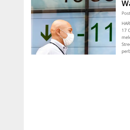
Wa
Pos
HAR
17 O
mele
Stre
per