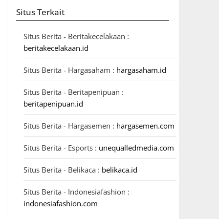
Situs Terkait
Situs Berita - Beritakecelakaan :
beritakecelakaan.id
Situs Berita - Hargasaham :
hargasaham.id
Situs Berita - Beritapenipuan :
beritapenipuan.id
Situs Berita - Hargasemen :
hargasemen.com
Situs Berita - Esports :
unequalledmedia.com
Situs Berita - Belikaca :
belikaca.id
Situs Berita - Indonesiafashion :
indonesiafashion.com