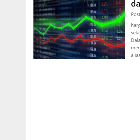
da
Pos
harg
sela
Dal
menc
alia