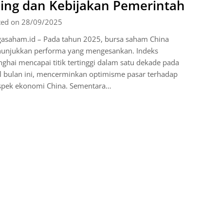
ing dan Kebijakan Pemerintah
ted on 28/09/2025
gasaham.id – Pada tahun 2025, bursa saham China
unjukkan performa yang mengesankan. Indeks
ghai mencapai titik tertinggi dalam satu dekade pada
l bulan ini, mencerminkan optimisme pasar terhadap
spek ekonomi China. Sementara…