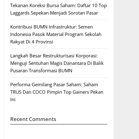
Tekanan Koreksi Bursa Saham: Daftar 10 Top
Laggards Sepekan Menjadi Sorotan Pasar
Kontribusi BUMN Infrastruktur: Semen
Indonesia Pasok Material Program Sekolah
Rakyat Di 4 Provinsi
Langkah Besar Restrukturisasi Korporasi:
Menguji Sentuhan Magis Danantara Di Balik
Pusaran Transformasi BUMN
Performa Gemilang Pasar Saham: Saham
TRUS Dan COCO Pimpin Top Gainers Pekan
Ini
Recent Comments