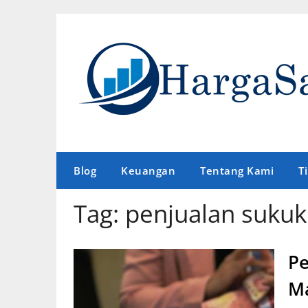
Skip
to
content
Blog
Keuangan
Tentang Kami
T
Tag:
penjualan sukuk 
Pe
Ma