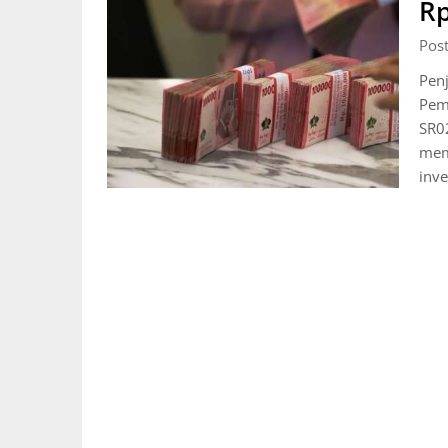
Rp
Pos
Pen
Pem
SR02
mem
inve