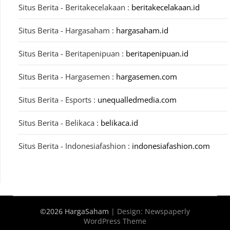
Situs Berita - Beritakecelakaan :
beritakecelakaan.id
Situs Berita - Hargasaham :
hargasaham.id
Situs Berita - Beritapenipuan :
beritapenipuan.id
Situs Berita - Hargasemen :
hargasemen.com
Situs Berita - Esports :
unequalledmedia.com
Situs Berita - Belikaca :
belikaca.id
Situs Berita - Indonesiafashion :
indonesiafashion.com
©2026 HargaSaham
| Design:
Newspaperly
WordPress Theme