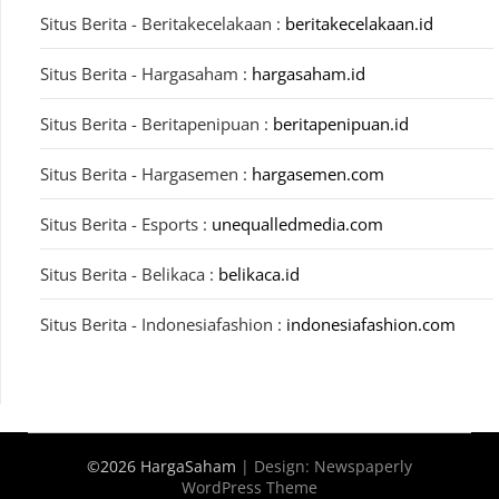
Situs Berita - Beritakecelakaan :
beritakecelakaan.id
Situs Berita - Hargasaham :
hargasaham.id
Situs Berita - Beritapenipuan :
beritapenipuan.id
Situs Berita - Hargasemen :
hargasemen.com
Situs Berita - Esports :
unequalledmedia.com
Situs Berita - Belikaca :
belikaca.id
Situs Berita - Indonesiafashion :
indonesiafashion.com
©2026 HargaSaham
| Design:
Newspaperly
WordPress Theme