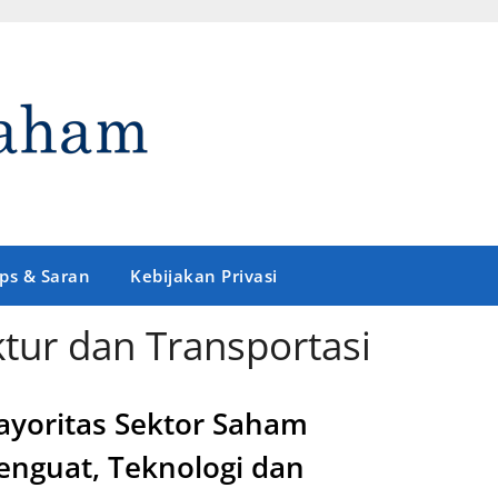
ips & Saran
Kebijakan Privasi
ktur dan Transportasi
yoritas Sektor Saham
nguat, Teknologi dan