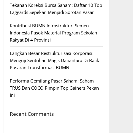
Tekanan Koreksi Bursa Saham: Daftar 10 Top
Laggards Sepekan Menjadi Sorotan Pasar
Kontribusi BUMN Infrastruktur: Semen
Indonesia Pasok Material Program Sekolah
Rakyat Di 4 Provinsi
Langkah Besar Restrukturisasi Korporasi:
Menguji Sentuhan Magis Danantara Di Balik
Pusaran Transformasi BUMN
Performa Gemilang Pasar Saham: Saham
TRUS Dan COCO Pimpin Top Gainers Pekan
Ini
Recent Comments