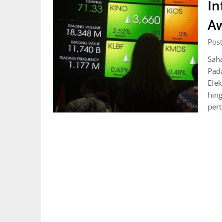
In
Aw
Pos
Saha
Pada
Efek
hing
per