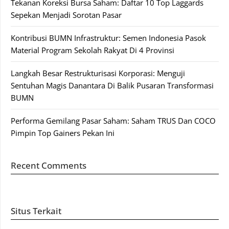
Tekanan Koreksi Bursa Saham: Daftar 10 Top Laggards
Sepekan Menjadi Sorotan Pasar
Kontribusi BUMN Infrastruktur: Semen Indonesia Pasok
Material Program Sekolah Rakyat Di 4 Provinsi
Langkah Besar Restrukturisasi Korporasi: Menguji
Sentuhan Magis Danantara Di Balik Pusaran Transformasi
BUMN
Performa Gemilang Pasar Saham: Saham TRUS Dan COCO
Pimpin Top Gainers Pekan Ini
Recent Comments
Situs Terkait