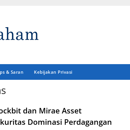
ips & Saran
Kebijakan Privasi
as
ockbit dan Mirae Asset
kuritas Dominasi Perdagangan