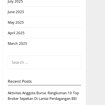
July 2025
June 2025
May 2025
April 2025
March 2025
SEARCH
FOR:
Recent Posts
Aktivitas Anggota Bursa: Rangkuman 10 Top
Broker Sepekan Di Lantai Perdagangan BEI