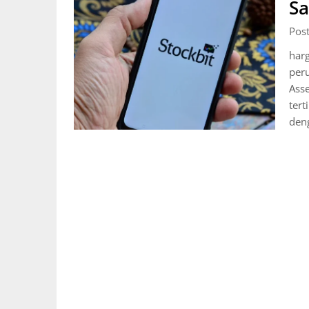
Sa
Pos
har
peru
Asse
tert
den