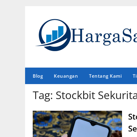
Skip
to
content
Blog
Keuangan
Tentang Kami
T
Tag:
Stockbit Sekurit
St
Se