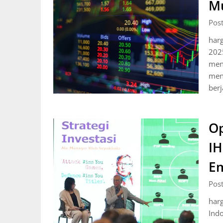
Mu
Pos
har
2025
men
men
ber
Op
IH
Em
Pos
har
Indo