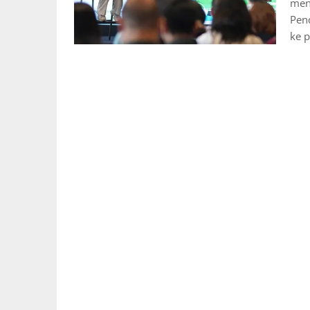
menc
Penc
ke 