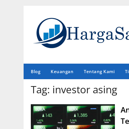
Skip
to
content
Blog
Keuangan
Tentang Kami
T
Tag:
investor asing
An
Te