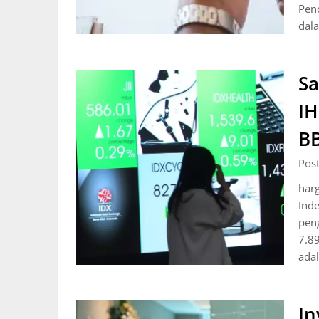
Penc
dal
S
IH
BB
Pos
har
Ind
peng
7.89
ada
In