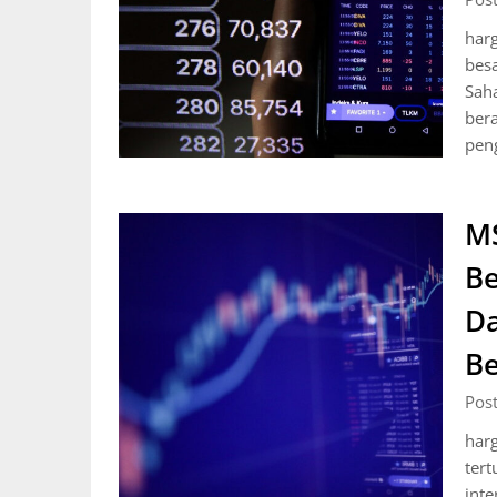
har
besa
Sah
bera
pen
MS
Be
Da
Be
Pos
harg
tert
int