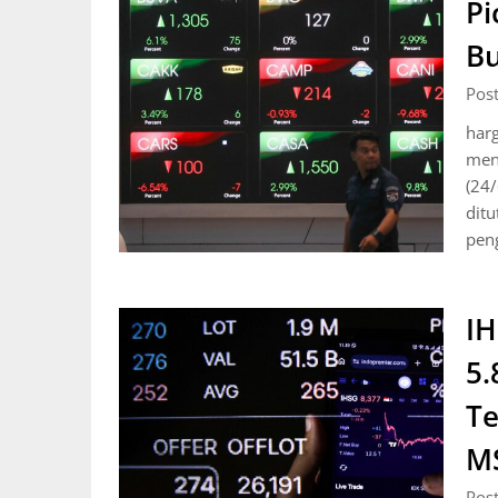
Pi
Bu
Pos
har
men
(24/
dit
pen
IH
5.
T
M
Pos