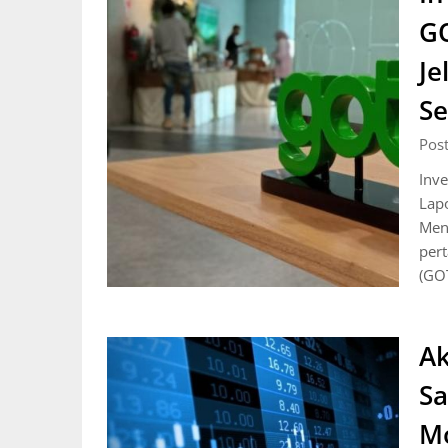
GO
Je
Se
Pos
Inv
Lap
Men
per
(GOT
Ak
Sa
Mo