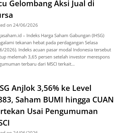
cu Gelombang Aksi Jual di
rsa
ted on 24/06/2026
gasaham.id – Indeks Harga Saham Gabungan (IHSG)
galami tekanan hebat pada perdagangan Selasa
6/2026). Indeks acuan pasar modal Indonesia tersebut
utup melemah 3,65 persen setelah investor merespons
gumuman terbaru dari MSCI terkait…
SG Anjlok 3,56% ke Level
883, Saham BUMI hingga CUAN
ertekan Usai Pengumuman
SCI
ted on 24/06/2026