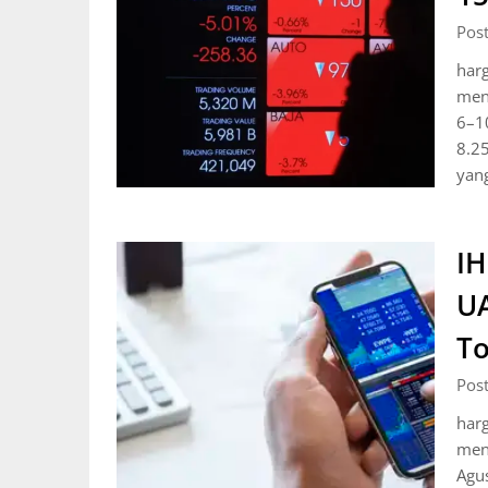
Pos
har
menc
6–1
8.25
yan
IH
UA
To
Pos
har
menc
Agus