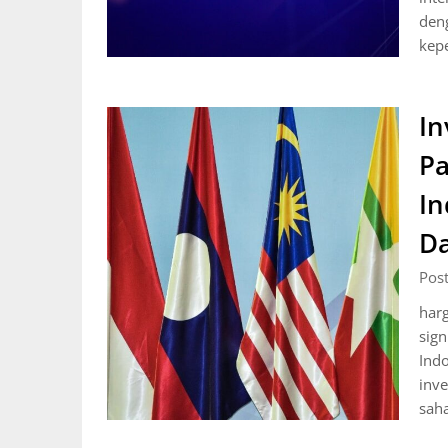
deng
kep
In
Pa
In
D
Pos
harg
sign
Indo
inve
sah