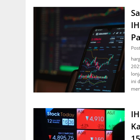
S
IH
Pa
Pos
har
202
lonj
ini 
men
IH
Ka
15