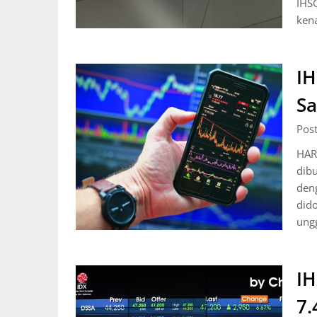
IHS
ken
IH
Sa
Pos
HAR
dib
deng
did
ungg
IH
7.