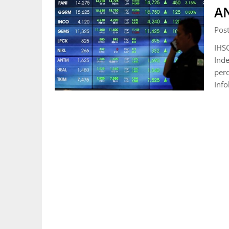
AN
Pos
IHS
Ind
perd
Info