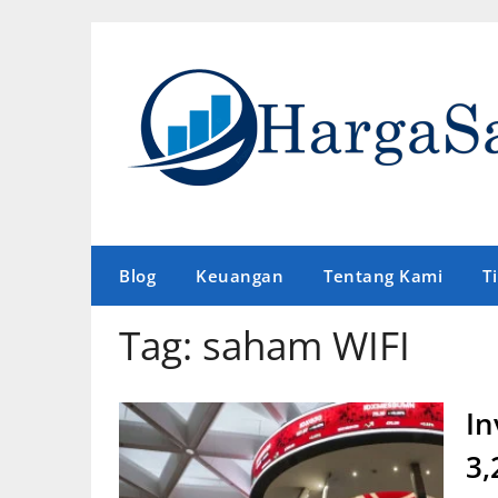
Skip
to
content
Blog
Keuangan
Tentang Kami
T
Tag:
saham WIFI
In
3,