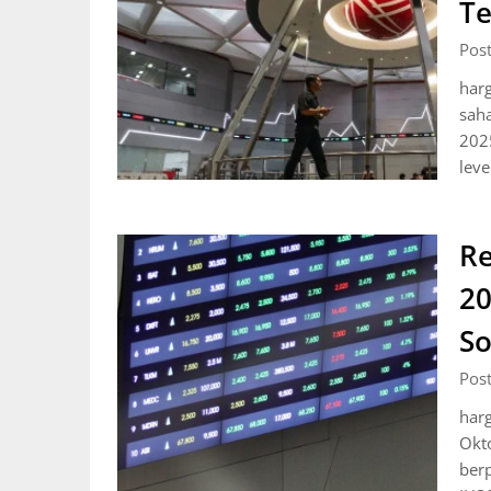
Te
Pos
harg
saha
202
leve
Re
20
So
Pos
har
Okt
berp