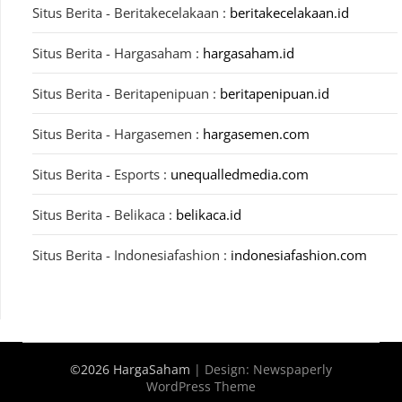
Situs Berita - Beritakecelakaan :
beritakecelakaan.id
Situs Berita - Hargasaham :
hargasaham.id
Situs Berita - Beritapenipuan :
beritapenipuan.id
Situs Berita - Hargasemen :
hargasemen.com
Situs Berita - Esports :
unequalledmedia.com
Situs Berita - Belikaca :
belikaca.id
Situs Berita - Indonesiafashion :
indonesiafashion.com
©2026 HargaSaham
| Design:
Newspaperly
WordPress Theme